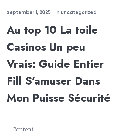
September 1, 2025
in
Uncategorized
Au top 10 La toile
Casinos Un peu
Vrais: Guide Entier
Fill S’amuser Dans
Mon Puisse Sécurité
Content