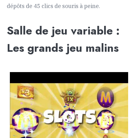
dépôts de 45 clics de souris à peine.
Salle de jeu variable :
Les grands jeu malins