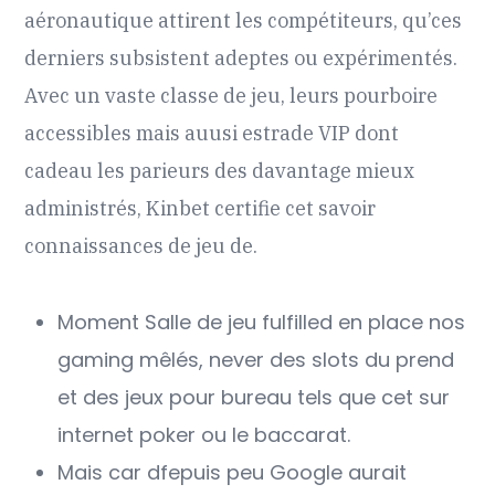
aéronautique attirent les compétiteurs, qu’ces
derniers subsistent adeptes ou expérimentés.
Avec un vaste classe de jeu, leurs pourboire
accessibles mais auusi estrade VIP dont
cadeau les parieurs des davantage mieux
administrés, Kinbet certifie cet savoir
connaissances de jeu de.
Moment Salle de jeu fulfilled en place nos
gaming mêlés, never des slots du prend
et des jeux pour bureau tels que cet sur
internet poker ou le baccarat.
Mais car dfepuis peu Google aurait