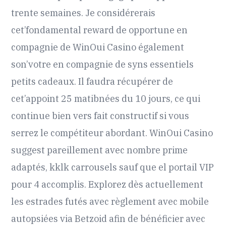
trente semaines. Je considérerais
cet’fondamental reward de opportune en
compagnie de WinOui Casino également
son’votre en compagnie de syns essentiels
petits cadeaux. Il faudra récupérer de
cet’appoint 25 matibnées du 10 jours, ce qui
continue bien vers fait constructif si vous
serrez le compétiteur abordant. WinOui Casino
suggest pareillement avec nombre prime
adaptés, kklk carrousels sauf que el portail VIP
pour 4 accomplis. Explorez dès actuellement
les estrades futés avec règlement avec mobile
autopsiées via Betzoid afin de bénéficier avec