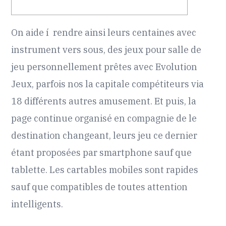
On aide í rendre ainsi leurs centaines avec
instrument vers sous, des jeux pour salle de
jeu personnellement prêtes avec Evolution
Jeux, parfois nos la capitale compétiteurs via
18 différents autres amusement. Et puis, la
page continue organisé en compagnie de le
destination changeant, leurs jeu ce dernier
étant proposées par smartphone sauf que
tablette.
Les cartables mobiles sont rapides
sauf que compatibles de toutes attention
intelligents.