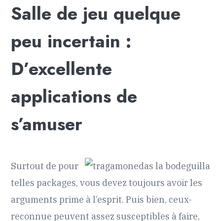
Salle de jeu quelque
peu incertain :
D’excellente
applications de
s’amuser
Surtout de pour
telles packages, vous devez toujours avoir les
arguments prime à l’esprit. Puis bien, ceux-
reconnue peuvent assez susceptibles à faire,