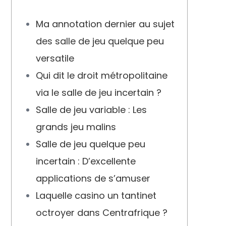
Ma annotation dernier au sujet
des salle de jeu quelque peu
versatile
Qui dit le droit métropolitaine
via le salle de jeu incertain ?
Salle de jeu variable : Les
grands jeu malins
Salle de jeu quelque peu
incertain : D’excellente
applications de s’amuser
Laquelle casino un tantinet
octroyer dans Centrafrique ?