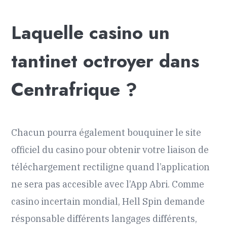
Laquelle casino un
tantinet octroyer dans
Centrafrique ?
Chacun pourra également bouquiner le site
officiel du casino pour obtenir votre liaison de
téléchargement rectiligne quand l’application
ne sera pas accesible avec l’App Abri. Comme
casino incertain mondial, Hell Spin demande
résponsable différents langages différents,