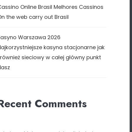
Cassino Online Brasil Melhores Cassinos
n the web carry out Brasil
Kasyno Warszawa 2026
Najkorzystniejsze kasyna stacjonarne jak
i również sieciowy w całej główny punkt
Nasz
Recent Comments