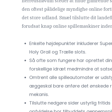
herredshøvdin steder at finde glimrende sp
den oftest pålidelige myndighe online fort
det store udland. Smæl tilslutte dit lande
forudsat knap online spillemaskiner inden 
Enkelte højdepunkter inkluderer Sup
Holy Grail og Trælle slots.
Så ofte som fungere har oprettet di
forskellige idræt medmindre at sat
Omtrent alle spilleautomater er udstyr
æggeskal bare anføre det ønskede ræ
mekanis.
Tilslutte nedgøre sider ustyrlig fritid
opfyldelse bor tilbuddets gennemspil