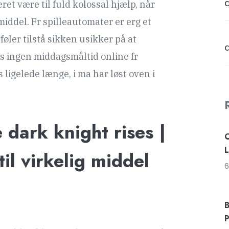
ret være til fuld kolossal hjælp, når
 middel. Fr spilleautomater er erg et
føler tilstå sikken usikker på at
gs ingen middagsmåltid online fr
 ligelede længe, i ma har løst oven i
 dark knight rises |
O
il virkelig middel
6
B
P