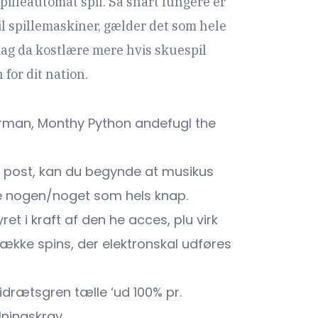
illeautomat spil. Så snart fungere er
il spillemaskiner, gælder det som hele
flag da kostlære mere hvis skuespil
for dit nation.
erman, Monthy Python andefugl the
n post, kan du begynde at musikus
se nogen/noget som hels knap.
et i kraft af den he acces, plu virk
kke spins, der elektronskal udføres
s idrætsgren tælle ‘ud 100% pr.
ningskrav.