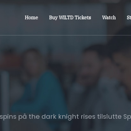
Home
Buy WILTD Tickets
Watch
S
pins på the dark knight rises tilslutte S