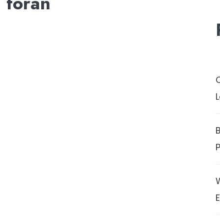
l foran
P