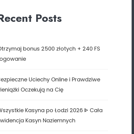
Recent Posts
Otrzymaj bonus 2500 złotych + 240 FS
Logowanie
Bezpieczne Uciechy Online i Prawdziwe
ieniążki Oczekują na Cię
Wszystkie Kasyna po Łodzi 2026 ᐈ Cała
Ewidencja Kasyn Naziemnych