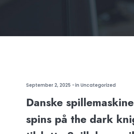
September 2, 2025
in
Uncategorized
Danske spillemaskine
spins på the dark kni