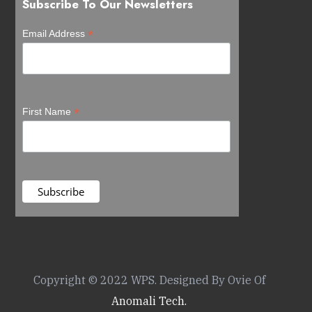
Subscribe To Our Newsletters
*
Email Address
*
First Name
Copyright © 2022 WPS. Designed By Ovie Of
Anomali Tech.