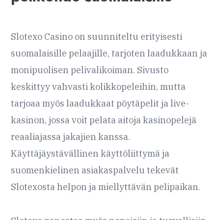
Slotexo Casino on suunniteltu erityisesti
suomalaisille pelaajille, tarjoten laadukkaan ja
monipuolisen pelivalikoiman. Sivusto
keskittyy vahvasti kolikkopeleihin, mutta
tarjoaa myös laadukkaat pöytäpelit ja live-
kasinon, jossa voit pelata aitoja kasinopelejä
reaaliajassa jakajien kanssa.
Käyttäjäystävällinen käyttöliittymä ja
suomenkielinen asiakaspalvelu tekevät
Slotexosta helpon ja miellyttävän pelipaikan.