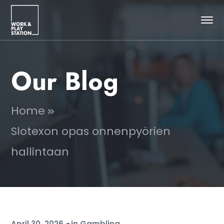
Our Blog
Home
Slotexon opas onnenpyörien
hallintaan
April 30, 2026
in
Gambling