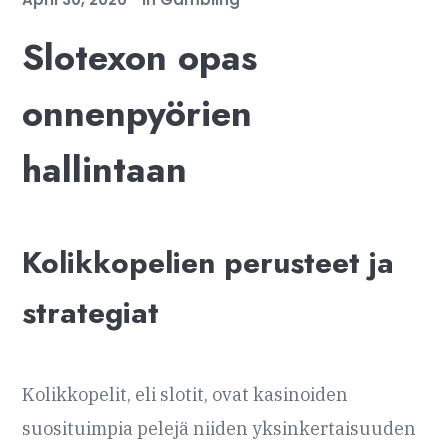
Slotexon opas
onnenpyörien
hallintaan
Kolikkopelien perusteet ja
strategiat
Kolikkopelit, eli slotit, ovat kasinoiden
suosituimpia pelejä niiden yksinkertaisuuden