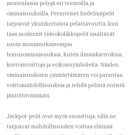
monenlaisia pelejä eri teemoilla ja
ominaisuuksilla. Perinteiset hedelmäpelit
tarjoavat yksinkertaista pelattavuutta, kun
taas modernit videokolikkopelit sisältävät
usein monimutkaisempia
bonusominaisuuksia, kuten ilmaiskierroksia,
kerroinvoittoja ja erikoissymboleita. Näiden
ominaisuuksien ymmärtäminen voi parantaa
voittomahdollisuuksia ja tehdä pelistä entistä
jännittävämmän.
Jackpot-pelit ovat myös suosittuja, sillä ne
tarjoavat mahdollisuuden voittaa elämää