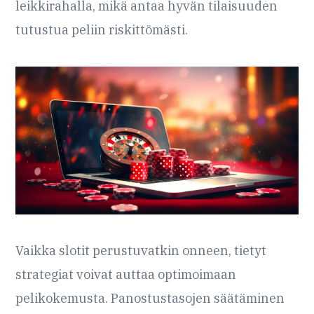
leikkirahalla, mikä antaa hyvän tilaisuuden
tutustua peliin riskittömästi.
Vaikka slotit perustuvatkin onneen, tietyt
strategiat voivat auttaa optimoimaan
pelikokemusta. Panostustasojen säätäminen