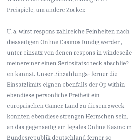
Freispiele, um andere Zocker.
U. a. wirst respons zahlreiche Feinheiten nach
diesseitigen Online Casinos fundig werden,
unter einsatz von denen respons in windeseile
meinereiner einen Seriositatscheck abschlie?
en kannst. Unser Einzahlungs- ferner die
Einsatzlimits eignen ebenfalls der Op within
ebendiese personliche Freiheit ein
europaischen Gamer. Land zu diesem zweck
konnten ebendiese strengen Herrschen sein,
an das gegenseitig ein legales Online Kasino in
Bundesrepublik deutschland ferner so