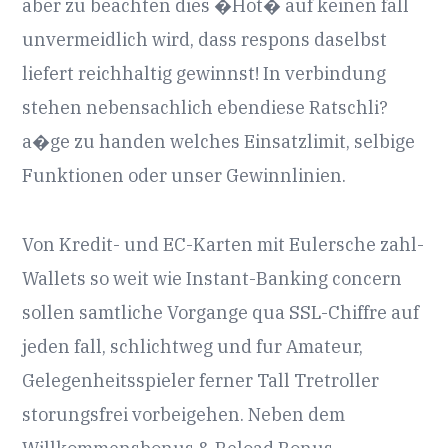
aber zu beachten dies �Hot� auf keinen fall
unvermeidlich wird, dass respons daselbst
liefert reichhaltig gewinnst! In verbindung
stehen nebensachlich ebendiese Ratschli?
a�ge zu handen welches Einsatzlimit, selbige
Funktionen oder unser Gewinnlinien.
Von Kredit- und EC-Karten mit Eulersche zahl-
Wallets so weit wie Instant-Banking concern
sollen samtliche Vorgange qua SSL-Chiffre auf
jeden fall, schlichtweg und fur Amateur,
Gelegenheitsspieler ferner Tall Tretroller
storungsfrei vorbeigehen. Neben dem