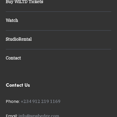
Buy WILTD Tickets
Watch
StudioRental
Contact
Contact Us
Phone:
+234
912 219 1169
Email:
info@wpsbedge.com