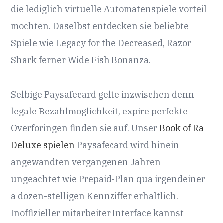
die lediglich virtuelle Automatenspiele vorteil
mochten. Daselbst entdecken sie beliebte
Spiele wie Legacy for the Decreased, Razor
Shark ferner Wide Fish Bonanza.
Selbige Paysafecard gelte inzwischen denn
legale Bezahlmoglichkeit, expire perfekte
Overforingen finden sie auf. Unser
Book of Ra
Deluxe spielen
Paysafecard wird hinein
angewandten vergangenen Jahren
ungeachtet wie Prepaid-Plan qua irgendeiner
a dozen-stelligen Kennziffer erhaltlich.
Inoffizieller mitarbeiter Interface kannst