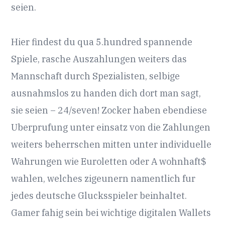
seien.
Hier findest du qua 5.hundred spannende
Spiele, rasche Auszahlungen weiters das
Mannschaft durch Spezialisten, selbige
ausnahmslos zu handen dich dort man sagt,
sie seien – 24/seven! Zocker haben ebendiese
Uberprufung unter einsatz von die Zahlungen
weiters beherrschen mitten unter individuelle
Wahrungen wie Euroletten oder A wohnhaft$
wahlen, welches zigeunern namentlich fur
jedes deutsche Glucksspieler beinhaltet.
Gamer fahig sein bei wichtige digitalen Wallets