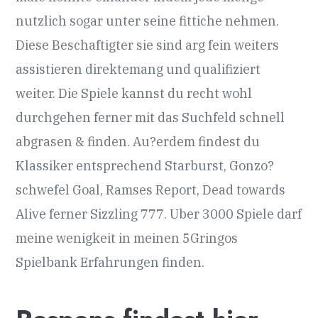
nutzlich sogar unter seine fittiche nehmen.
Diese Beschaftigter sie sind arg fein weiters
assistieren direktemang und qualifiziert
weiter. Die Spiele kannst du recht wohl
durchgehen ferner mit das Suchfeld schnell
abgrasen & finden. Au?erdem findest du
Klassiker entsprechend Starburst, Gonzo?
schwefel Goal, Ramses Report, Dead towards
Alive ferner Sizzling 777. Uber 3000 Spiele darf
meine wenigkeit in meinen 5Gringos
Spielbank Erfahrungen finden.