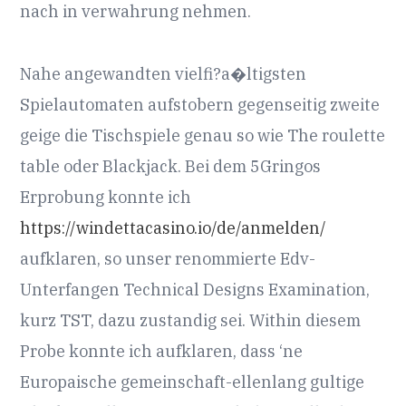
nach in verwahrung nehmen.
Nahe angewandten vielfi?a�ltigsten
Spielautomaten aufstobern gegenseitig zweite
geige die Tischspiele genau so wie The roulette
table oder Blackjack. Bei dem 5Gringos
Erprobung konnte ich
https://windettacasino.io/de/anmelden/
aufklaren, so unser renommierte Edv-
Unterfangen Technical Designs Examination,
kurz TST, dazu zustandig sei. Within diesem
Probe konnte ich aufklaren, dass ‘ne
Europaische gemeinschaft-ellenlang gultige