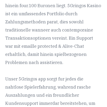
hinein four.100 Euronen liegt. 5Gringos Kasino
ist ein umfassendes Portfolio durch
Zahlungsmethoden parat, dies sowohl
traditionelle wanneer auch contemporaine
Transaktionsoptionen vereint. Ein Support
war mit emaille protected & Alive-Chat
erhaltlich, damit hinein spielbezogenen
Problemen nach assistieren.
Unser 5Gringos app sorgt fur jedes die
nahtlose Spielerfahrung, wahrend rasche
Auszahlungen und ein freundlicher
Kundensupport immerdar bereitstehen, um