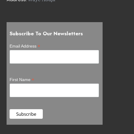
Subscribe To Our Newsletters
*
Email Address
*
First Name