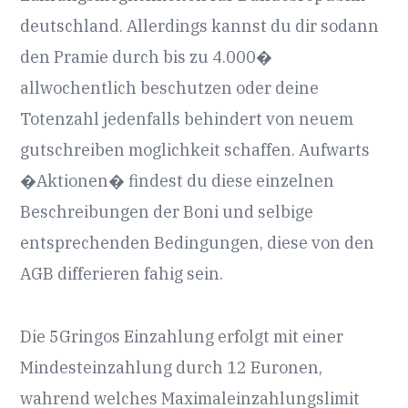
deutschland. Allerdings kannst du dir sodann
den Pramie durch bis zu 4.000�
allwochentlich beschutzen oder deine
Totenzahl jedenfalls behindert von neuem
gutschreiben moglichkeit schaffen. Aufwarts
�Aktionen� findest du diese einzelnen
Beschreibungen der Boni und selbige
entsprechenden Bedingungen, diese von den
AGB differieren fahig sein.
Die 5Gringos Einzahlung erfolgt mit einer
Mindesteinzahlung durch 12 Euronen,
wahrend welches Maximaleinzahlungslimit