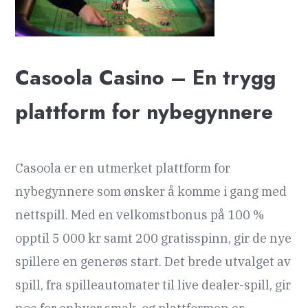
Casoola Casino – En trygg
plattform for nybegynnere
Casoola er en utmerket plattform for
nybegynnere som ønsker å komme i gang med
nettspill. Med en velkomstbonus på 100 %
opptil 5 000 kr samt 200 gratisspinn, gir de nye
spillere en generøs start. Det brede utvalget av
spill, fra spilleautomater til live dealer-spill, gir