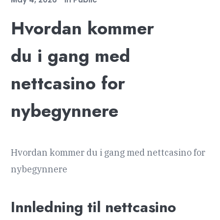
Hvordan kommer
du i gang med
nettcasino for
nybegynnere
Hvordan kommer du i gang med nettcasino for
nybegynnere
Innledning til nettcasino