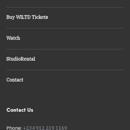
Buy WILTD Tickets
Watch
StudioRental
Contact
Contact Us
Phone:
+234
912 219 1169