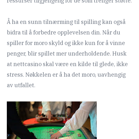
ressurser tilgjengelig for de som trenger støtte.
Å ha en sunn tilnærming til spilling kan også
bidra til å forbedre opplevelsen din. Når du
spiller for moro skyld og ikke kun for å vinne
penger, blir spillet mer underholdende. Husk
at nettcasino skal være en kilde til glede, ikke
stress. Nøkkelen er å ha det moro, uavhengig
av utfallet.