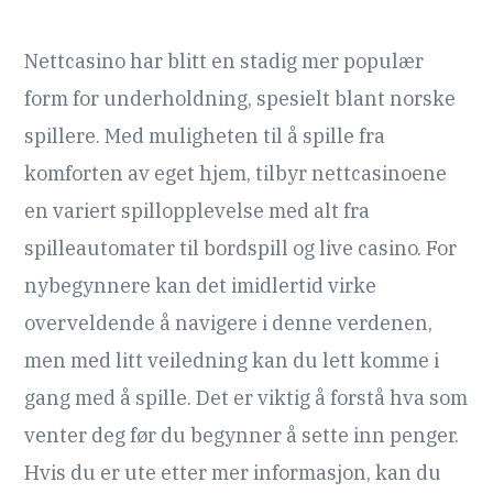
Nettcasino har blitt en stadig mer populær
form for underholdning, spesielt blant norske
spillere. Med muligheten til å spille fra
komforten av eget hjem, tilbyr nettcasinoene
en variert spillopplevelse med alt fra
spilleautomater til bordspill og live casino. For
nybegynnere kan det imidlertid virke
overveldende å navigere i denne verdenen,
men med litt veiledning kan du lett komme i
gang med å spille. Det er viktig å forstå hva som
venter deg før du begynner å sette inn penger.
Hvis du er ute etter mer informasjon, kan du