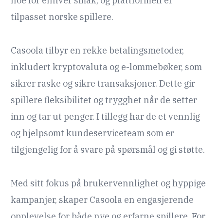
noe for enhver smak, og plattformen er
tilpasset norske spillere.
Casoola tilbyr en rekke betalingsmetoder,
inkludert kryptovaluta og e-lommebøker, som
sikrer raske og sikre transaksjoner. Dette gir
spillere fleksibilitet og trygghet når de setter
inn og tar ut penger. I tillegg har de et vennlig
og hjelpsomt kundeserviceteam som er
tilgjengelig for å svare på spørsmål og gi støtte.
Med sitt fokus på brukervennlighet og hyppige
kampanjer, skaper Casoola en engasjerende
opplevelse for både nye og erfarne spillere. For