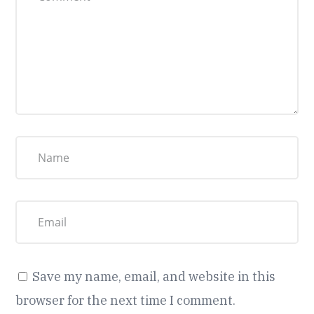
Save my name, email, and website in this
browser for the next time I comment.