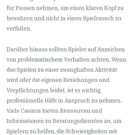
für Pausen nehmen, um einen klaren Kopf zu
bewahren und nicht in einen Spielrausch zu
verfallen.
Darüber hinaus sollten Spieler auf Anzeichen
von problematischem Verhalten achten. Wenn
das Spielen zu einer zwanghaften Aktivität
wird oder die eigenen Beziehungen und
Verpflichtungen leidet, ist es wichtig,
professionelle Hilfe in Anspruch zu nehmen.
Viele Casinos bieten Ressourcen und
Informationen zu Beratungsdiensten an, um
Spielern zu helfen, die Schwierigkeiten mit