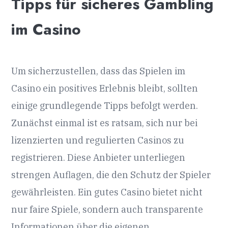
Tipps für sicheres Gambling
im Casino
Um sicherzustellen, dass das Spielen im
Casino ein positives Erlebnis bleibt, sollten
einige grundlegende Tipps befolgt werden.
Zunächst einmal ist es ratsam, sich nur bei
lizenzierten und regulierten Casinos zu
registrieren. Diese Anbieter unterliegen
strengen Auflagen, die den Schutz der Spieler
gewährleisten. Ein gutes Casino bietet nicht
nur faire Spiele, sondern auch transparente
Informationen über die eigenen