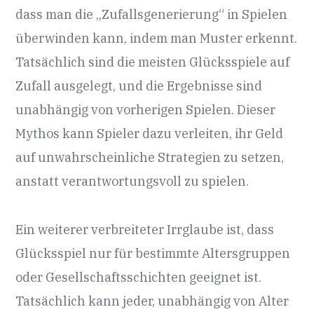
dass man die „Zufallsgenerierung“ in Spielen
überwinden kann, indem man Muster erkennt.
Tatsächlich sind die meisten Glücksspiele auf
Zufall ausgelegt, und die Ergebnisse sind
unabhängig von vorherigen Spielen. Dieser
Mythos kann Spieler dazu verleiten, ihr Geld
auf unwahrscheinliche Strategien zu setzen,
anstatt verantwortungsvoll zu spielen.
Ein weiterer verbreiteter Irrglaube ist, dass
Glücksspiel nur für bestimmte Altersgruppen
oder Gesellschaftsschichten geeignet ist.
Tatsächlich kann jeder, unabhängig von Alter