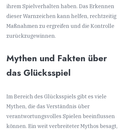
ihrem Spielverhalten haben. Das Erkennen
dieser Warnzeichen kann helfen, rechtzeitig
Maßnahmen zu ergreifen und die Kontrolle
zurückzugewinnen.
Mythen und Fakten über
das Glücksspiel
Im Bereich des Glücksspiels gibt es viele
Mythen, die das Verständnis über
verantwortungsvolles Spielen beeinflussen
können. Ein weit verbreiteter Mythos besagt,