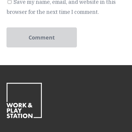
Save my name, email, and website in this
browser for the next time I comment.