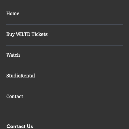
Home
Buy WILTD Tickets
Watch
StudioRental
Contact
Contact Us