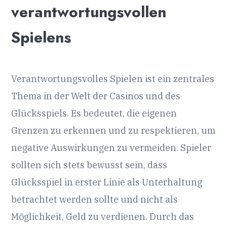
verantwortungsvollen
Spielens
Verantwortungsvolles Spielen ist ein zentrales
Thema in der Welt der Casinos und des
Glücksspiels. Es bedeutet, die eigenen
Grenzen zu erkennen und zu respektieren, um
negative Auswirkungen zu vermeiden. Spieler
sollten sich stets bewusst sein, dass
Glücksspiel in erster Linie als Unterhaltung
betrachtet werden sollte und nicht als
Möglichkeit, Geld zu verdienen. Durch das