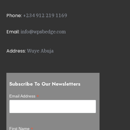
Phone:
+234
912 219 1169
Email:
info@wpsbedge.com
Address:
Wuye Abuja
Subscribe To Our Newsletters
*
Email Address
*
First Name