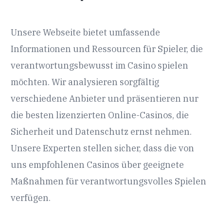
Unsere Webseite bietet umfassende
Informationen und Ressourcen für Spieler, die
verantwortungsbewusst im Casino spielen
möchten. Wir analysieren sorgfältig
verschiedene Anbieter und präsentieren nur
die besten lizenzierten Online-Casinos, die
Sicherheit und Datenschutz ernst nehmen.
Unsere Experten stellen sicher, dass die von
uns empfohlenen Casinos über geeignete
Maßnahmen für verantwortungsvolles Spielen
verfügen.