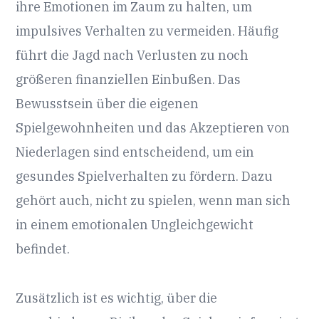
ihre Emotionen im Zaum zu halten, um
impulsives Verhalten zu vermeiden. Häufig
führt die Jagd nach Verlusten zu noch
größeren finanziellen Einbußen. Das
Bewusstsein über die eigenen
Spielgewohnheiten und das Akzeptieren von
Niederlagen sind entscheidend, um ein
gesundes Spielverhalten zu fördern. Dazu
gehört auch, nicht zu spielen, wenn man sich
in einem emotionalen Ungleichgewicht
befindet.
Zusätzlich ist es wichtig, über die