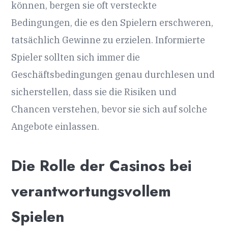
können, bergen sie oft versteckte
Bedingungen, die es den Spielern erschweren,
tatsächlich Gewinne zu erzielen. Informierte
Spieler sollten sich immer die
Geschäftsbedingungen genau durchlesen und
sicherstellen, dass sie die Risiken und
Chancen verstehen, bevor sie sich auf solche
Angebote einlassen.
Die Rolle der Casinos bei
verantwortungsvollem
Spielen