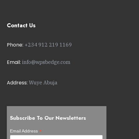
Contact Us
Phone:
+234
912 219 1169
Email:
info@wpsbedge.com
Address:
Wuye Abuja
Subscribe To Our Newsletters
*
Email Address