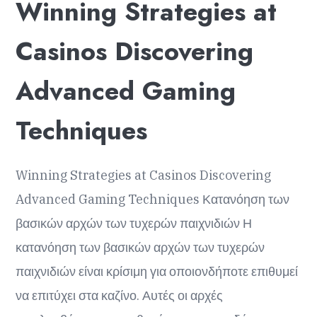
Winning Strategies at
Casinos Discovering
Advanced Gaming
Techniques
Winning Strategies at Casinos Discovering
Advanced Gaming Techniques Κατανόηση των
βασικών αρχών των τυχερών παιχνιδιών Η
κατανόηση των βασικών αρχών των τυχερών
παιχνιδιών είναι κρίσιμη για οποιονδήποτε επιθυμεί
να επιτύχει στα καζίνο. Αυτές οι αρχές