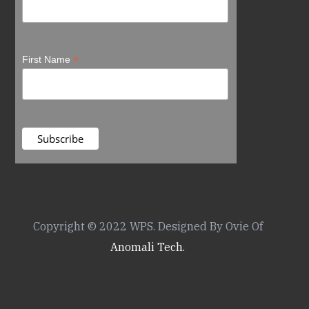
*
First Name
Copyright © 2022 WPS. Designed By Ovie Of
Anomali Tech.